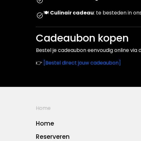
🍽️
Culinair cadeau
: te besteden in o
Cadeaubon kopen
Bestel je cadeaubon eenvoudig online via d
👉
[Bestel direct jouw cadeaubon]
Home
Home
Reserveren