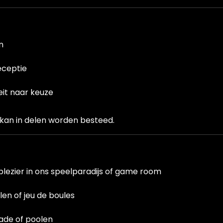
n
eceptie
eit naar keuze
kan in delen worden besteed.
plezier in ons speelparadijs of game room
len of jeu de boules
cade of poolen