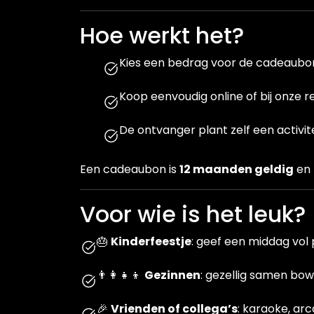
Hoe werkt het?
Kies een bedrag voor de cadeaubo
Koop eenvoudig online of bij onze r
De ontvanger plant zelf een activit
Een cadeaubon is
12 maanden geldig
en 
Voor wie is het leuk?
🎂
Kinderfeestje
: geef een middag vol 
👨‍👩‍👧‍👦
Gezinnen
: gezellig samen bow
🎉
Vrienden of collega’s
: karaoke, ar