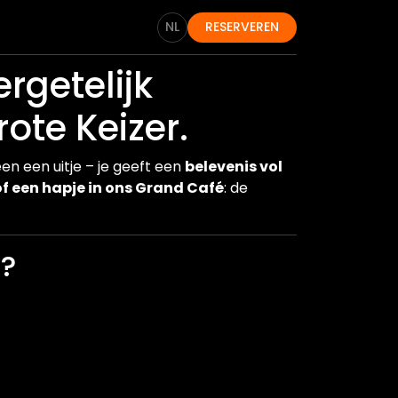
NL
RESERVEREN
rgetelijk
te Keizer.
en een uitje – je geeft een
belevenis vol
of een hapje in ons Grand Café
: de
n?