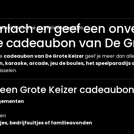
lach en geef een onve
e
Karaoke
Game room
Kinderfeestjes
 cadeaubon van De Gro
de
cadeaubon van De Grote Keizer
geef je meer dan alle
, karaoke, arcade, jeu de boules, het speelparadijs 
isselen.
een Grote Keizer cadeaubo
angementen
gen
jes, bedrijfsuitjes of familieavonden