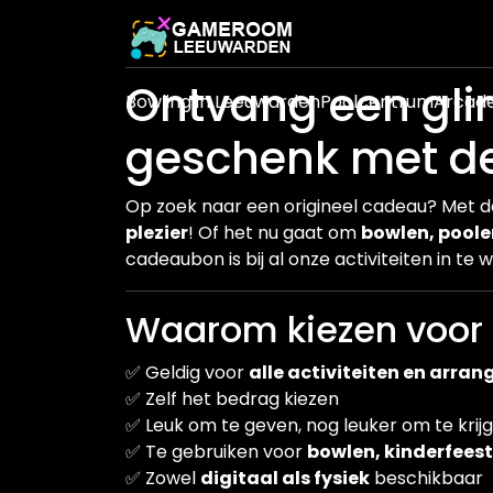
Ontvang een glim
Bowling in Leeuwarden
Poolcentrum
Arcad
geschenk met de
Op zoek naar een origineel cadeau? Met 
plezier
! Of het nu gaat om
bowlen, poolen
cadeaubon is bij al onze activiteiten in te w
Waarom kiezen voor 
✅ Geldig voor
alle activiteiten en arr
✅ Zelf het bedrag kiezen
✅ Leuk om te geven, nog leuker om te krij
✅ Te gebruiken voor
bowlen, kinderfeest
✅ Zowel
digitaal als fysiek
beschikbaar